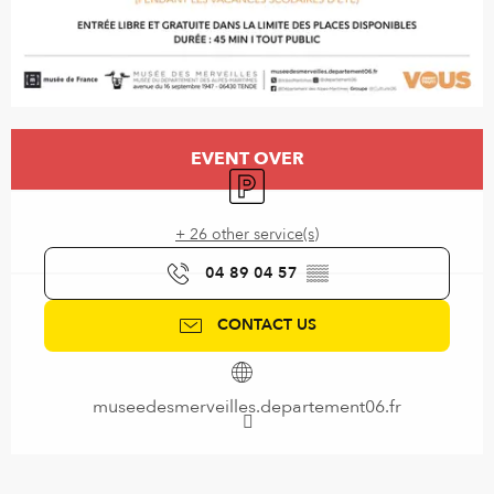
Opening hours & contact details
EVENT OVER
Car park
+ 26 other service(s)
04 89 04 57
▒▒
CONTACT US
museedesmerveilles.departement06.fr