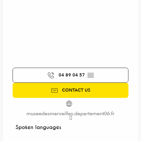
04 89 04 57
▒▒
CONTACT US
museedesmerveilles.departement06.fr
Spoken languages
Spoken languages