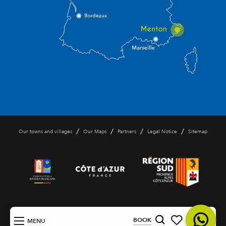
/
/
/
/
Our towns and villages
Our Maps
Partners
Legal Notice
Sitemap
EN
BOOK
MENU