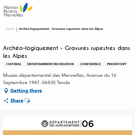
Aller
au
contenu
principal
Home
Archéo-logiquement - Gravures rupestres dans les Alpes
Archéo-logiquement - Gravures rupestres dans
les Alpes
CULTURAL
ENTERTAINMENT/RECREATION
CONFERENCE
PREHISTORY
Musée départemental des Merveilles, Avenue du 16
Septembre 1947, 06430 Tende
Getting there
Ajouter aux favoris
Share