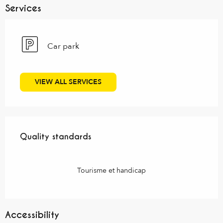
Services
Car park
VIEW ALL SERVICES
Services offered
Quality standards
Quality standards
Tourisme et handicap
Accessibility